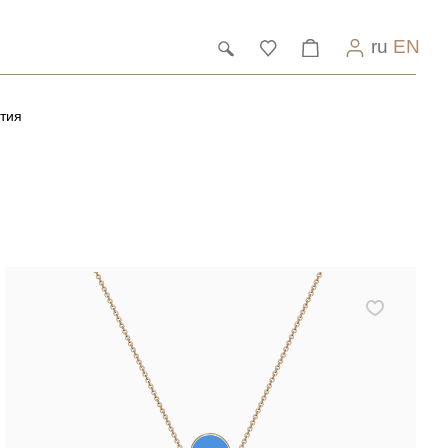
ru
EN
тия