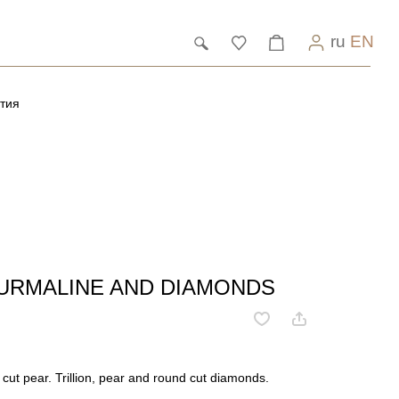
ru
EN
тия
OURMALINE AND DIAMONDS
cut pear. Trillion, pear and round cut diamonds.