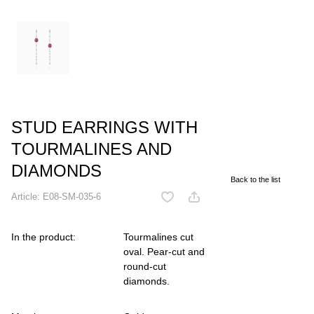
STUD EARRINGS WITH
TOURMALINES AND
DIAMONDS
Back to the list
Article:
E08-SM-035-6
In the product:
Tourmalines cut
oval. Pear-cut and
round-cut
diamonds.