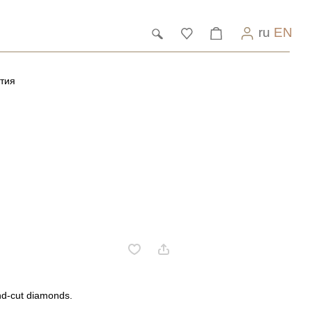
ru
EN
тия
nd-cut diamonds.