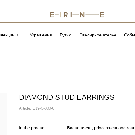
ллекции
Украшения
Бутик
Ювелирное ателье
Собы
DIAMOND STUD EARRINGS
Article:
E19-C-000-6
In the product:
Baguette-cut, princess-cut and rou