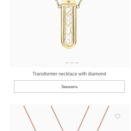
Transformer necklace with diamond
Заказать