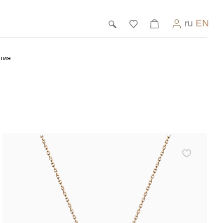
ru
EN
тия